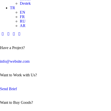
Destek
TR
EN
FR
RU
AR
Have a Project?
info@website.com
Want to Work with Us?
Send Brief
Want to Buy Goods?